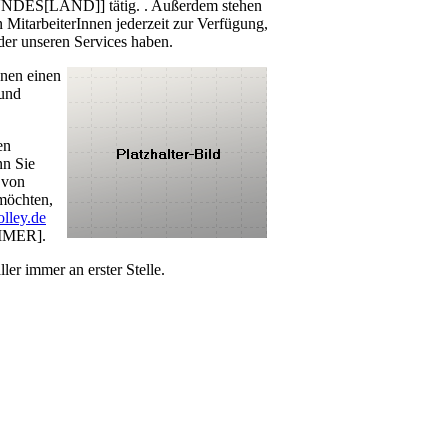
BUNDES[LAND]] tätig. . Außerdem stehen
 MitarbeiterInnen jederzeit zur Verfügung,
er unseren Services haben.
hnen einen
 und
en
nn Sie
 von
möchten,
lley.de
UMMER].
er immer an erster Stelle.