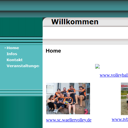
Home
www.volleyball
www.tvb
www.sc.waellervolley.de